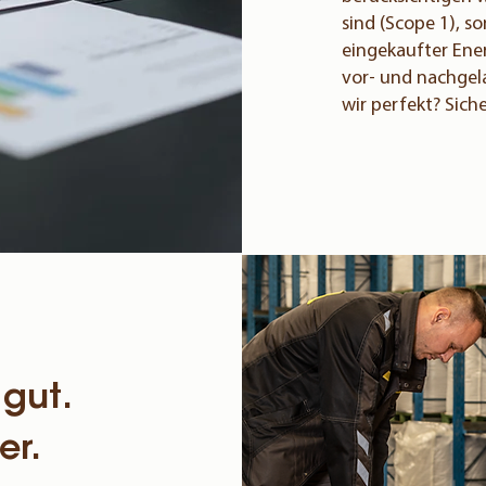
sind (Scope 1), s
eingekaufter Ener
vor- und nachgel
wir perfekt? Sich
 gut.
er.