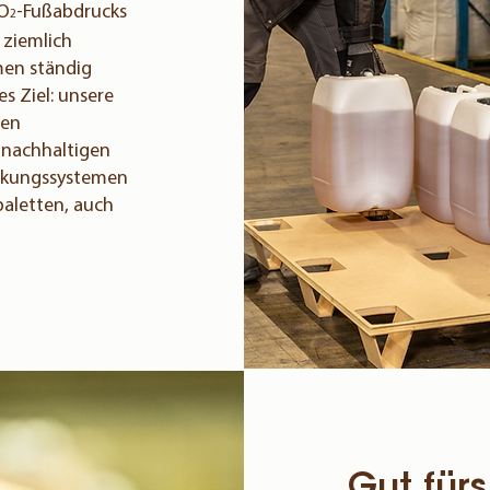
CO
-Fußabdrucks
2
 ziemlich
men ständig
s Ziel: unsere
ren
n nachhaltigen
ckungs­systemen
paletten, auch
Gut für