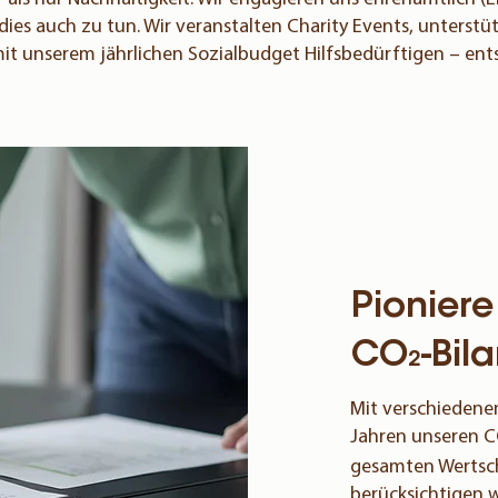
ies auch zu tun. Wir veranstalten Charity Events, unterstüt
mit unserem jährlichen Sozialbudget Hilfsbedürftigen – en
Pionier
CO
-Bil
2
Mit verschiedene
Jahren unseren 
gesamten Wertsch
berücksichtigen w