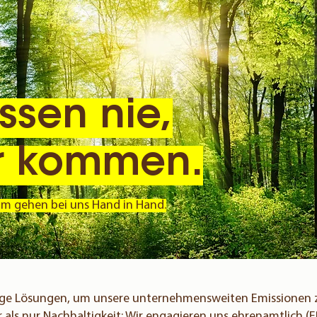
ssen nie,
r kommen.
m gehen bei uns Hand in Hand.
tige Lösungen, um unsere unternehmensweiten Emissionen 
r als nur Nachhaltigkeit: Wir engagieren uns ehren­amtlich