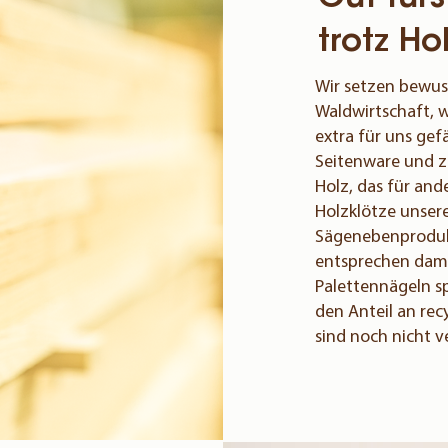
trotz Ho
Wir setzen bewuss
Waldwirtschaft, w
extra für uns gef
Seitenware und z
Holz, das für and
Holzklötze unser
Sägenebenproduk
entsprechen dami
Palettennägeln sp
den Anteil an rec
sind noch nicht v