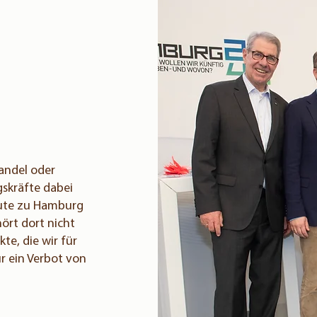
andel oder
s­kräfte dabei
eute zu Hamburg
ört dort nicht
te, die wir für
ür ein Verbot von